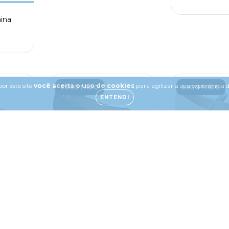
aina
or este site
você aceita o uso de cookies
para agilizar a sua experiência
ESGOTADO
ESGOTADO
ENTENDI
uadrado
Sapatilha Bico Quadrado
Sapatilha 
Vizzano
Boneca V