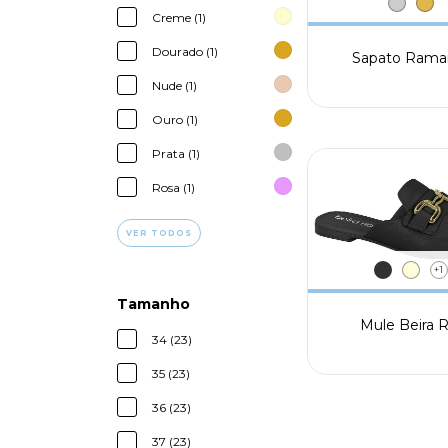
Creme (1)
Dourado (1)
Sapato Rama
Nude (1)
Ouro (1)
Prata (1)
Rosa (1)
VER TODOS
+1
Tamanho
Mule Beira R
34 (23)
35 (23)
36 (23)
37 (23)