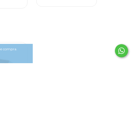
 de compra.
Bico Fino
izzano