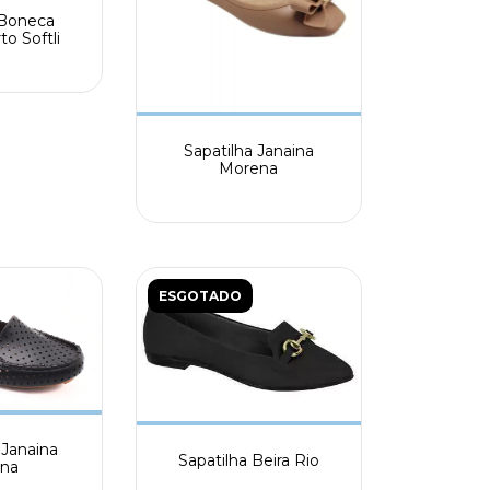
 Boneca
to Softli
Sapatilha Janaina
Morena
ESGOTADO
Janaina
Sapatilha Beira Rio
na