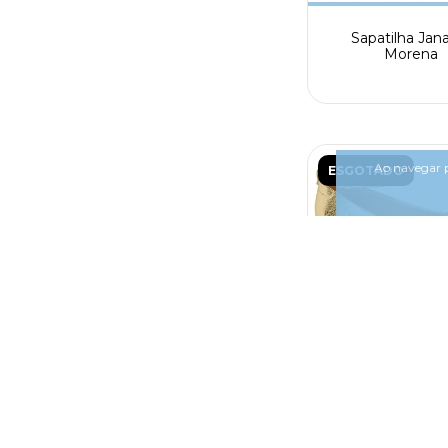
Sapatilha Jan
Morena
Ao navegar p
ESGOTADO
Sapatilha Bico Q
Vizzano