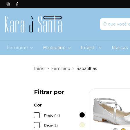
Feminino
Masculino
Infantil
Marcas
Início
>
Feminino
>
Sapatilhas
Filtrar por
Cor
Preto (14)
Bege (2)