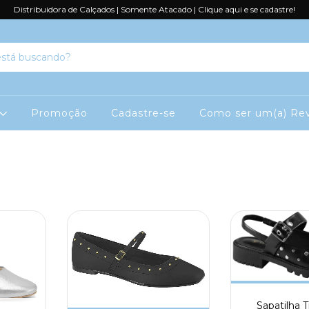
Distribuidora de Calçados | Somente Atacado | Clique aqui e se cadastre!
Promoção
Cadastre-se
Como ser um(a) Rev
Sapatilha 