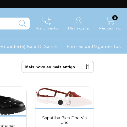
0
Atendimento
Minha conta
Meu carrinho
endedor(a) Kara D´Santa
Formas de Pagamentos
+1
Sapatilha Bico Fino Via
Uno
Tratorada