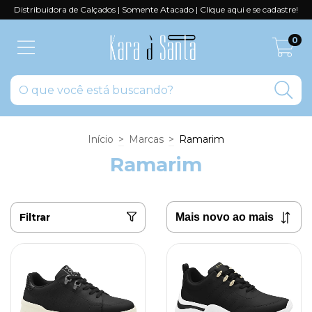
Distribuidora de Calçados | Somente Atacado | Clique aqui e se cadastre!
0
Início
>
Marcas
>
Ramarim
Ramarim
Filtrar