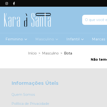
Feminino
Masculino
Infantil
Marcas
Início
>
Masculino
>
Bota
Não temo
Informações Úteis
Quem Somos
Política de Privacidade