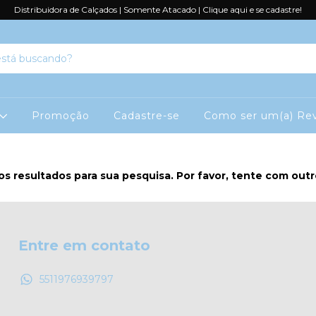
Distribuidora de Calçados | Somente Atacado | Clique aqui e se cadastre!
Promoção
Cadastre-se
Como ser um(a) Rev
s resultados para sua pesquisa. Por favor, tente com outros
Entre em contato
5511976939797