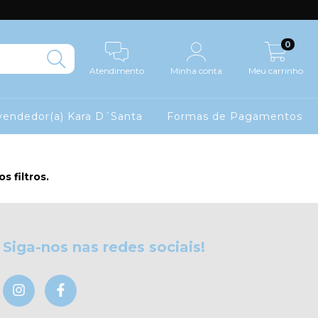
0
Atendimento
Minha conta
Meu carrinho
endedor(a) Kara D´Santa
Formas de Pagamentos
 filtros.
Siga-nos nas redes sociais!