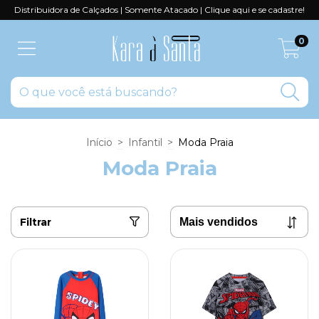
Distribuidora de Calçados | Somente Atacado | Clique aqui e se cadastre!
0
Início
>
Infantil
>
Moda Praia
Moda Praia
Filtrar