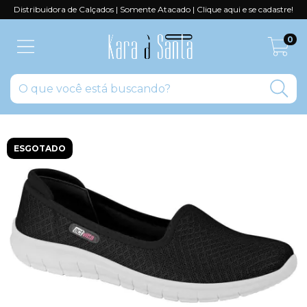
Distribuidora de Calçados | Somente Atacado | Clique aqui e se cadastre!
0
ESGOTADO