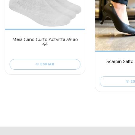
Meia Cano Curto Actvitta 39 ao
44
Scarpin Salto
ESPIAR
E