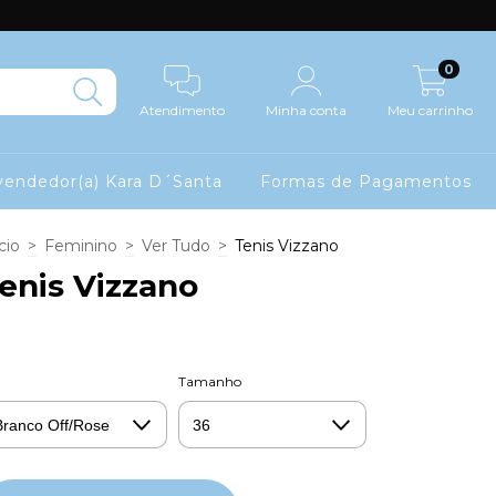
0
Atendimento
Minha conta
Meu carrinho
endedor(a) Kara D´Santa
Formas de Pagamentos
cio
>
Feminino
>
Ver Tudo
>
Tenis Vizzano
enis Vizzano
Tamanho