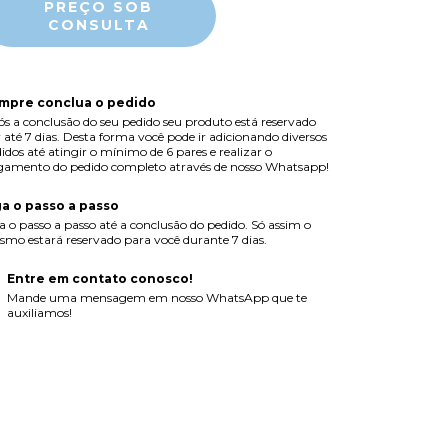
mpre conclua o pedido
s a conclusão do seu pedido seu produto está reservado
 até 7 dias. Desta forma você pode ir adicionando diversos
idos até atingir o mínimo de 6 pares e realizar o
amento do pedido completo através de nosso Whatsapp!
ga o passo a passo
a o passo a passo até a conclusão do pedido. Só assim o
mo estará reservado para você durante 7 dias.
Entre em contato conosco!
Mande uma mensagem em nosso WhatsApp que te
auxiliamos!