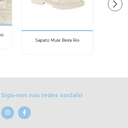
Meia Cano 
no
Sapato Mule Beira Rio
Siga-nos nas redes sociais!