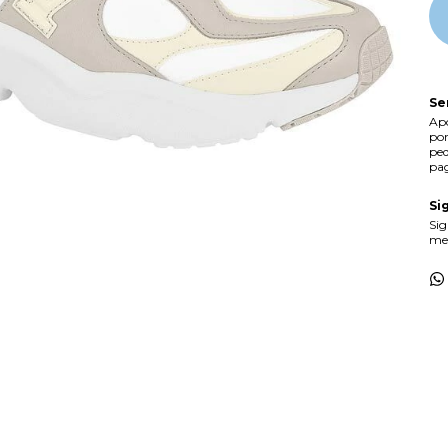
Se
Apó
por
ped
pag
Si
Sig
mes