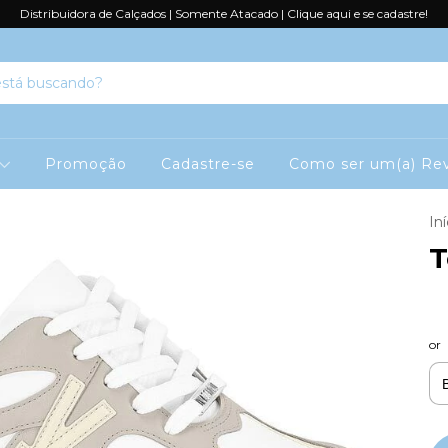
Distribuidora de Calçados | Somente Atacado | Clique aqui e se cadastre!
Promoção
Cadastre-se
Como ser um(a) Rev
Iní
T
or